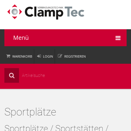
Menü
WARENKORB
LOGIN
REGISTRIEREN
Rohrverbinder
Einsatzbereiche
Informationen
Sportplätze
Unternehmen
Service
Sportplätze / Sportstätten /