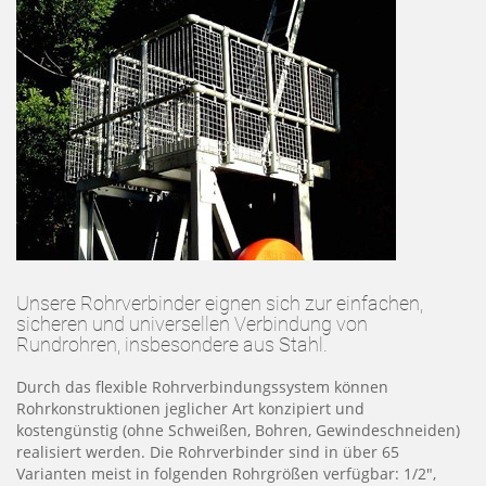
Unsere Rohrverbinder eignen sich zur einfachen,
sicheren und universellen Verbindung von
Rundrohren, insbesondere aus Stahl.
Durch das flexible Rohrverbindungssystem können
Rohrkonstruktionen jeglicher Art konzipiert und
kostengünstig (ohne Schweißen, Bohren, Gewindeschneiden)
realisiert werden. Die Rohrverbinder sind in über 65
Varianten meist in folgenden Rohrgrößen verfügbar: 1/2",