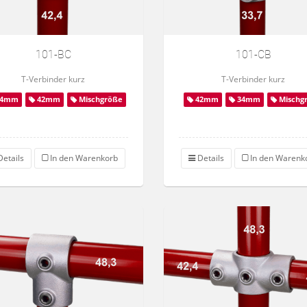
101-BC
101-CB
T-Verbinder kurz
T-Verbinder kurz
4mm
42mm
Mischgröße
42mm
34mm
Mischg
etails
In den Warenkorb
Details
In den Warenk