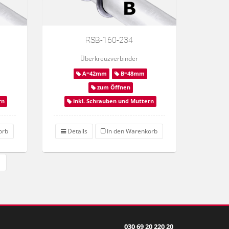
RSB-160-234
Überkreuzverbinder
A=42mm
B=48mm
zum Öffnen
rn
inkl. Schrauben und Muttern
orb
Details
In den Warenkorb
030 69 20 220 20