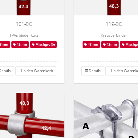
101-DC
119-DC
T-Verbinder kurz
Kreuzverbinder
8mm
42mm
Mischgröße
48mm
42mm
Mischg
etails
In den Warenkorb
Details
In den Warenk