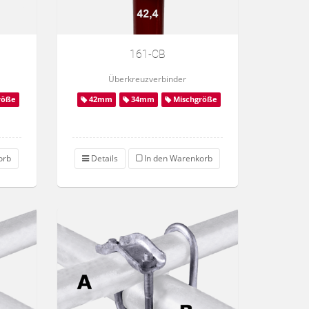
161-CB
Überkreuzverbinder
röße
42mm
34mm
Mischgröße
orb
Details
In den Warenkorb