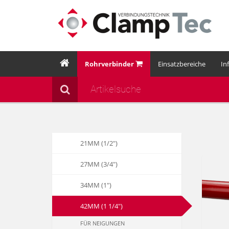
Rohrverbinder
Einsatzbereiche
In
21MM (1/2")
27MM (3/4")
34MM (1")
42MM (1 1/4")
FÜR NEIGUNGEN