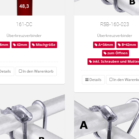
161-DC
RSB-160-023
Überkreuzverbinder
Überkreuzverbinder
8mm
42mm
Mischgröße
A=34mm
B=42mm
zum Öffnen
inkl. Schrauben und Mutte
etails
In den Warenkorb
Details
In den Warenk