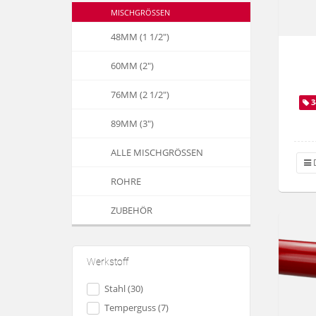
MISCHGRÖSSEN
48MM (1 1/2")
60MM (2")
76MM (2 1/2")
3
89MM (3")
ALLE MISCHGRÖSSEN
D
ROHRE
ZUBEHÖR
Werkstoff
Stahl (30)
Temperguss (7)