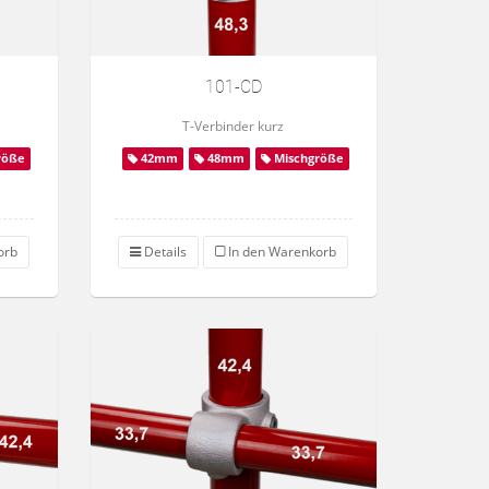
101-CD
T-Verbinder kurz
röße
42mm
48mm
Mischgröße
orb
Details
In den Warenkorb