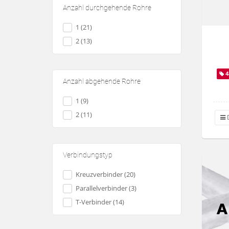
Anzahl durchgehende Rohre
1 (21)
2 (13)
4
Anzahl abgehende Rohre
1 (9)
2 (11)
D
Verbindungstyp
Kreuzverbinder (20)
Parallelverbinder (3)
T-Verbinder (14)