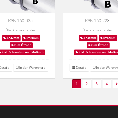
RSB-160-035
RSB-160-223
Überkreuzverbinder
Überkreuzverbinder
A=42mm
B=60mm
A=34mm
B=42mm
zum Öffnen
zum Öffnen
inkl. Schrauben und Muttern
inkl. Schrauben und Mutte
etails
In den Warenkorb
Details
In den Warenk
1
2
3
4