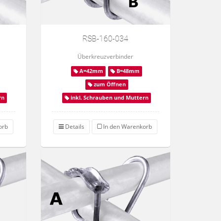
RSB-160-034
Überkreuzverbinder
A=42mm
B=48mm
zum Öffnen
rn
inkl. Schrauben und Muttern
orb
Details
In den Warenkorb