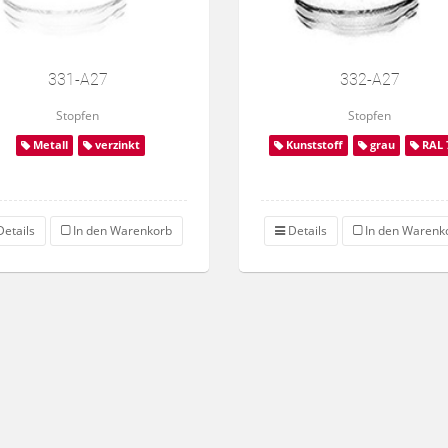
331-A27
332-A27
Stopfen
Stopfen
Metall
verzinkt
Kunststoff
grau
RAL 
etails
In den Warenkorb
Details
In den Warenk