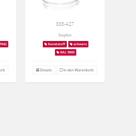
333-A27
Stopfen
7042
Kunststoff
schwarz
RAL 9005
orb
Details
In den Warenkorb