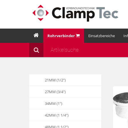
Rohrverbinder
Einsatzbereiche
In
21MM (1/2")
27MM (3/4")
34MM (1")
42MM (1 1/4")
48MM (1 1/2")