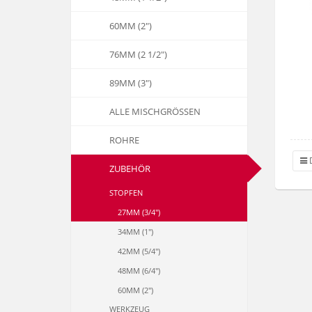
60MM (2")
76MM (2 1/2")
89MM (3")
ALLE MISCHGRÖSSEN
ROHRE
D
ZUBEHÖR
STOPFEN
27MM (3/4")
34MM (1")
42MM (5/4")
48MM (6/4")
60MM (2")
WERKZEUG