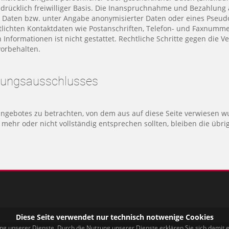
drücklich freiwilliger Basis. Die Inanspruchnahme und Bezahlung a
 Daten bzw. unter Angabe anonymisierter Daten oder eines Pseud
lichten Kontaktdaten wie Postanschriften, Telefon- und Faxnumme
Informationen ist nicht gestattet. Rechtliche Schritte gegen die
vorbehalten.
ftungsausschlusses
tangebotes zu betrachten, von dem aus auf diese Seite verwiesen w
t mehr oder nicht vollständig entsprechen sollten, bleiben die übr
Diese Seite verwendet nur technisch notwenige Cookies
ung unserer Dienste. Durch die Nutzung unserer Dienste erklären Sie sich damit 