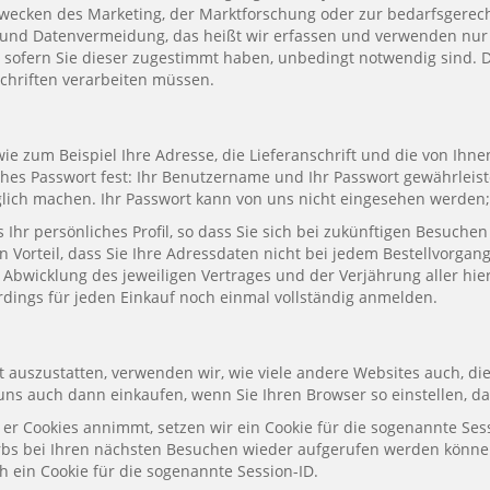
ecken des Marketing, der Marktforschung oder zur bedarfsgerech
und Datenvermeidung, das heißt wir erfassen und verwenden nur s
sofern Sie dieser zugestimmt haben, unbedingt notwendig sind. D
chriften verarbeiten müssen.
ie zum Beispiel Ihre Adresse, die Lieferanschrift und die von Ihn
 Passwort fest: Ihr Benutzername und Ihr Passwort gewährleisten
glich machen. Ihr Passwort kann von uns nicht eingesehen werden; 
ls Ihr persönliches Profil, so dass Sie sich bei zukünftigen Bes
Vorteil, dass Sie Ihre Adressdaten nicht bei jedem Bestellvorgang
 Abwicklung des jeweiligen Vertrages und der Verjährung aller hi
erdings für jeden Einkauf noch einmal vollständig anmelden.
auszustatten, verwenden wir, wie viele andere Websites auch, die
uns auch dann einkaufen, wenn Sie Ihren Browser so einstellen, d
s er Cookies annimmt, setzen wir ein Cookie für die sogenannte Ses
orbs bei Ihren nächsten Besuchen wieder aufgerufen werden könne
 ein Cookie für die sogenannte Session-ID.