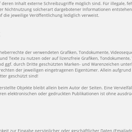
eren Inhalt externe Schreibzugriffe möglich sind. Für illegale, fe
r Nichtnutzung solcherart dargebotener Informationen entstehen, h
 die jeweilige Veröffentlichung lediglich verweist.
t
e Urheberrechte der verwendeten Grafiken, Tondokumente, Videoseq
und Texte zu nutzen oder auf lizenzfreie Grafiken, Tondokumente
und ggf. durch Dritte geschützten Marken- und Warenzeichen unt
rechten der jeweiligen eingetragenen Eigentümer. Allein aufgrund
ter geschützt sind!
erstellte Objekte bleibt allein beim Autor der Seiten. Eine Verviel
n elektronischen oder gedruckten Publikationen ist ohne ausdrüc
keit zur Eingabe persönlicher oder geschäftlicher Daten (Emailadre