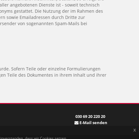
ller angebotenen Dienste ist - soweit technisch
onyms gestattet. Die Nutzung der im Rahmen des
rn sowie Emailadressen durch Dritte zur
 Versender von sogenannten Spam-Mails bei
urde. Sofern Teile oder einzelne Formulierungen
igen Teile des Dokumentes in ihrem Inhalt und ihrer
030 69 20 220 20
E-Mail senden
x
einverstanden, dass wir Cookies setzen.