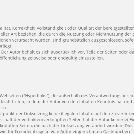
lität, Korrektheit, Vollständigkeit oder Qualität der bereitgestel
deeller Art beziehen, die durch die Nutzung oder Nichtnutzung de
ionen verursacht wurden, sind grundsätzlich ausgeschlossen, sofer
rliegt.
. Der Autor behält es sich ausdrücklich vor, Teile der Seiten ode
öffentlichung zeitweise oder endgültig einzustellen.
 Webseiten ("Hyperlinks"), die außerhalb des Verantwortungsbereic
n Kraft treten, in dem der Autor von den Inhalten Kenntnis hat un
ern.
eitpunkt der Linksetzung keine illegalen Inhalte auf den zu verlin
schaft der verlinkten/verknüpften Seiten hat der Autor keinerlei Ein
erknüpften Seiten, die nach der Linksetzung verändert wurden. Diese
wie für Fremdeinträge in vom Autor eingerichteten Gästebüchern, D