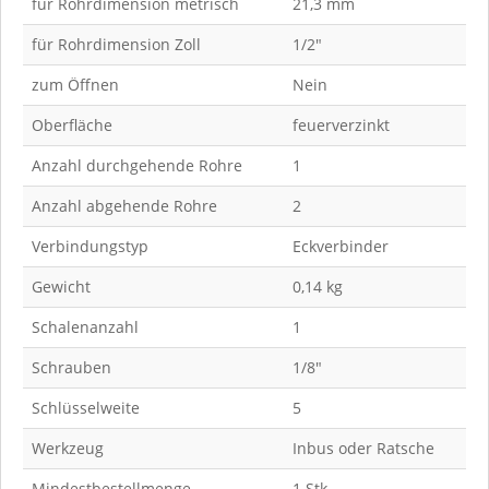
für Rohrdimension metrisch
21,3 mm
für Rohrdimension Zoll
1/2"
zum Öffnen
Nein
Oberfläche
feuerverzinkt
Anzahl durchgehende Rohre
1
Anzahl abgehende Rohre
2
Verbindungstyp
Eckverbinder
Gewicht
0,14 kg
Schalenanzahl
1
Schrauben
1/8"
Schlüsselweite
5
Werkzeug
Inbus oder Ratsche
Mindestbestellmenge
1 Stk.