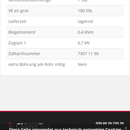
VE en gros
100 Stk.
Lieferzeit
lagernd
Biegemoment
0,4 kNm
Zuglast 1
6,7 kN
Zolltarifnummer
7307 11 90
extra Bohrung am Rohr nötig
Nein
030 69 20 220 20
x
E-Mail senden
Diese Seite verwendet nur technisch notwenige Cookies