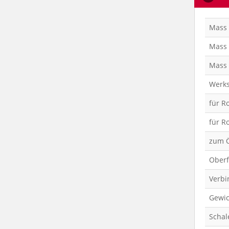
Mass
Mass
Mass
Werks
für R
für R
zum 
Oberf
Verbi
Gewic
Schal