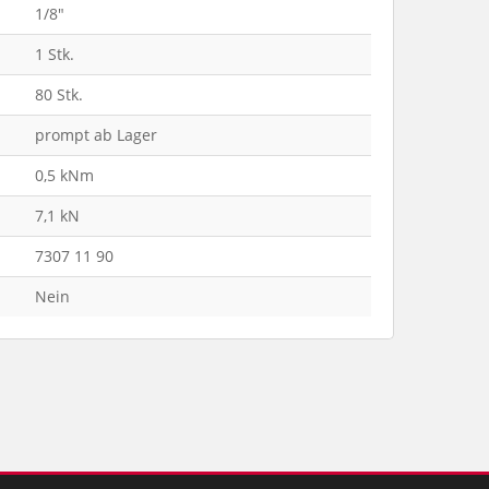
1/8"
1 Stk.
80 Stk.
prompt ab Lager
0,5 kNm
7,1 kN
7307 11 90
Nein