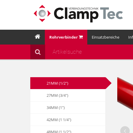
Rohrverbinder
Einsatzbereiche
In
21MM (1/2")
27MM (3/4")
34MM (1")
42MM (1 1/4")
48MM (1 1/2")