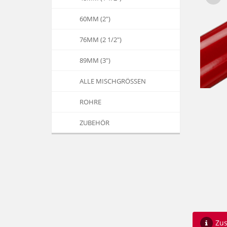
60MM (2")
76MM (2 1/2")
89MM (3")
ALLE MISCHGRÖSSEN
ROHRE
ZUBEHÖR
Zus