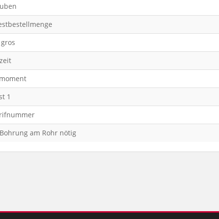
auben
stbestellmenge
 gros
zeit
emoment
st 1
arifnummer
 Bohrung am Rohr nötig