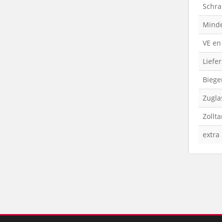
Schr
Minde
VE en
Liefer
Bieg
Zugla
Zollt
extra