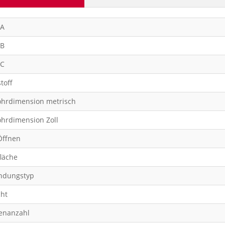
 A
 B
 C
toff
ohrdimension metrisch
ohrdimension Zoll
Öffnen
läche
ndungstyp
ht
enanzahl