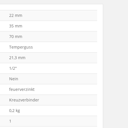
22 mm
35 mm
70 mm
Temperguss
21,3 mm
1/2"
Nein
feuerverzinkt
Kreuzverbinder
0,2 kg
1