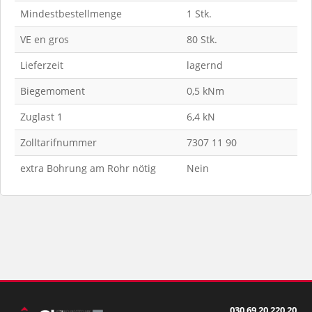
Mindestbestellmenge
1 Stk.
VE en gros
80 Stk.
Lieferzeit
lagernd
Biegemoment
0,5 kNm
Zuglast 1
6,4 kN
Zolltarifnummer
7307 11 90
extra Bohrung am Rohr nötig
Nein
030 69 20 220 20