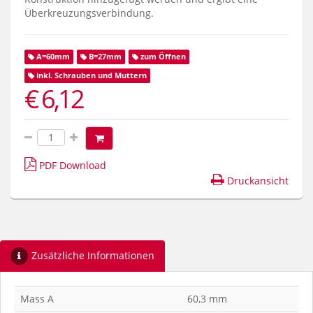
Überkreuzungsverbindung.
A=60mm
B=27mm
zum Öffnen
inkl. Schrauben und Muttern
€ 6,12
PDF Download
Druckansicht
Zusätzliche Informationen
Mass A
60,3 mm