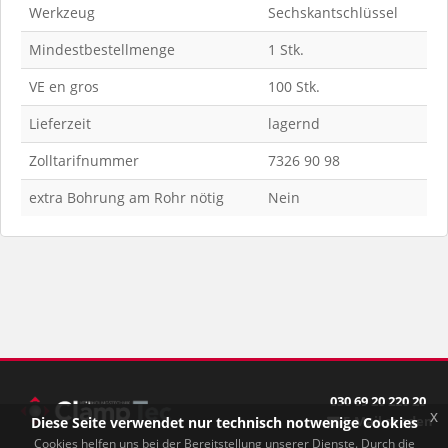
Werkzeug
Sechskantschlüssel
Mindestbestellmenge
1 Stk.
VE en gros
100 Stk.
Lieferzeit
lagernd
Zolltarifnummer
7326 90 98
extra Bohrung am Rohr nötig
Nein
030 69 20 220 20
x
E-Mail senden
Diese Seite verwendet nur technisch notwenige Cookies
Cookies helfen uns bei der Bereitstellung unserer Dienste. Durch die