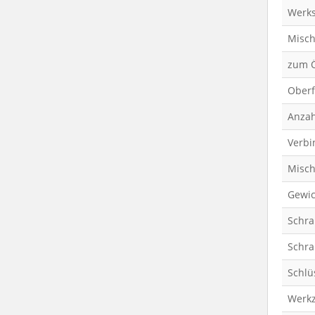
Werks
Misch
zum 
Oberf
Anzah
Verbi
Misch
Gewic
Schr
Schra
Schlü
Werk