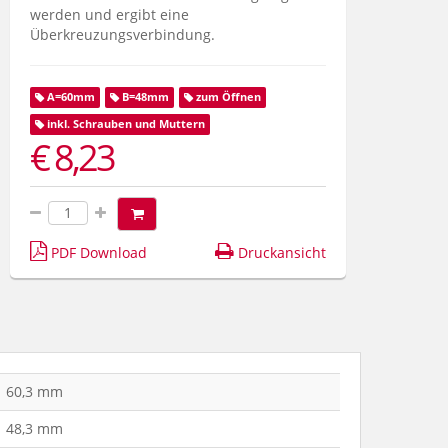
werden und ergibt eine
Überkreuzungsverbindung.
A=60mm
B=48mm
zum Öffnen
inkl. Schrauben und Muttern
€ 8,23
PDF Download
Druckansicht
60,3 mm
48,3 mm