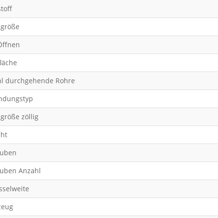
toff
größe
Öffnen
läche
l durchgehende Rohre
ndungstyp
größe zöllig
ht
auben
uben Anzahl
sselweite
zeug