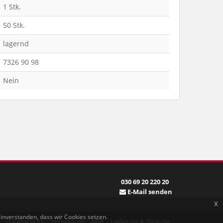
1 Stk.
50 Stk.
lagernd
7326 90 98
Nein
030 69 20 220 20
E-Mail senden
x
einverstanden, dass wir Cookies setzen.
Datenschutz
Impressum
AGB
Lieferung & Zahlung