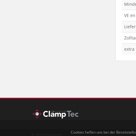
Minde
VE en
Liefer
Zollt
extra
Cookies helfen uns bei der Bereitstell
© 2020 Clamptec