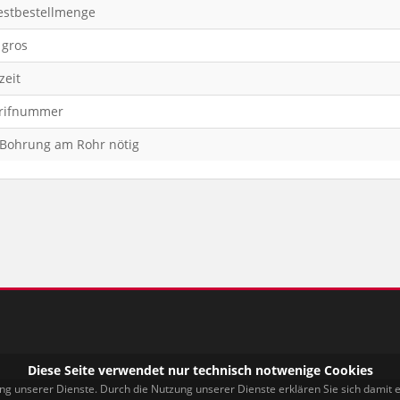
stbestellmenge
 gros
zeit
arifnummer
 Bohrung am Rohr nötig
Diese Seite verwendet nur technisch notwenige Cookies
ung unserer Dienste. Durch die Nutzung unserer Dienste erklären Sie sich damit 