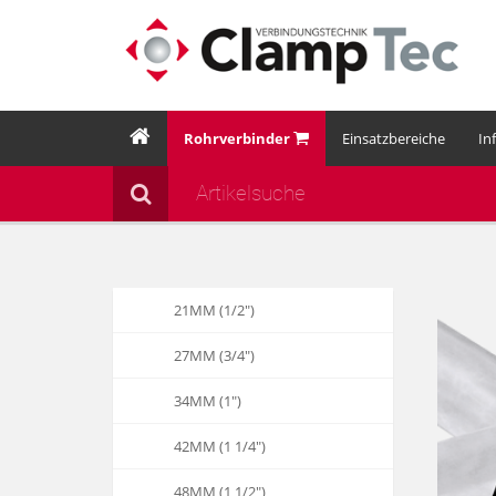
Rohrverbinder
Einsatzbereiche
In
21MM (1/2")
27MM (3/4")
34MM (1")
42MM (1 1/4")
48MM (1 1/2")