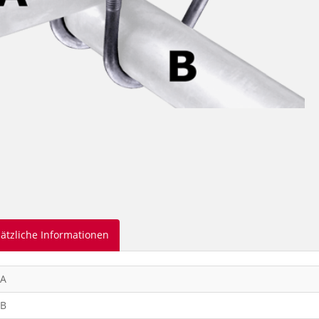
ätzliche Informationen
 A
 B