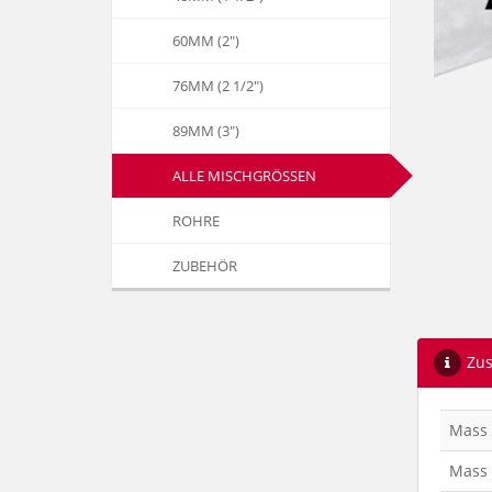
60MM (2")
76MM (2 1/2")
89MM (3")
ALLE MISCHGRÖSSEN
ROHRE
ZUBEHÖR
Zus
Mass
Mass