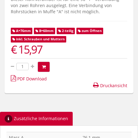
von zwei Rohren ausgelegt. Eine Verbindung von
Rohrstücken in Muffe "A" ist nicht möglich.
A=76mm
B=60mm
2-teilig
zum Öffnen
inkl. Schrauben und Muttern
€ 15,97
PDF Download
Druckansicht
Zusätzliche Informationen
Mass A
76,1 mm