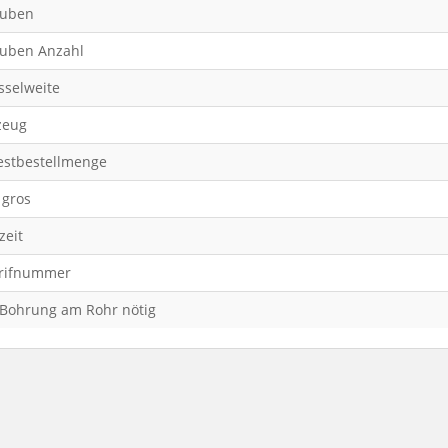
auben
uben Anzahl
sselweite
zeug
stbestellmenge
 gros
zeit
arifnummer
 Bohrung am Rohr nötig