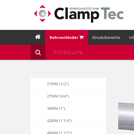
Rohrverbinder
Einsatzbereiche
In
21MM (1/2")
27MM (3/4")
34MM (1")
42MM (1 1/4")
48MM (1 1/2")