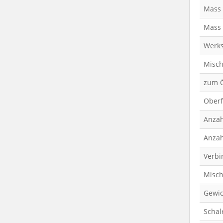
Mass 
Mass 
Werks
Misch
zum 
Oberf
Anzah
Anzah
Verbi
Misch
Gewic
Schal