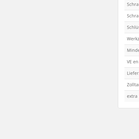
Schr
Schra
Schlü
Werk
Minde
VE en
Liefer
Zollt
extra