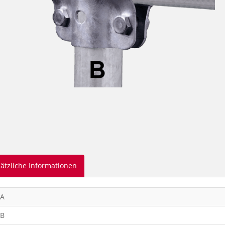
ätzliche Informationen
 A
 B