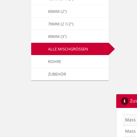
60MM (2")
76MM (2 1/2")
89MM (3")
ALLE MISCHGRÖSSEN
ROHRE
ZUBEHÖR
Zus
Mass
Mass