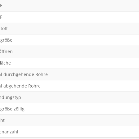
E
F
toff
größe
Öffnen
läche
l durchgehende Rohre
l abgehende Rohre
ndungstyp
größe zöllig
ht
enanzahl