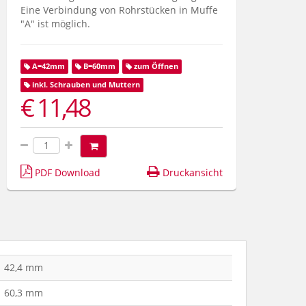
Eine Verbindung von Rohrstücken in Muffe
"A" ist möglich.
A=42mm
B=60mm
zum Öffnen
inkl. Schrauben und Muttern
€ 11,48
PDF Download
Druckansicht
42,4 mm
60,3 mm